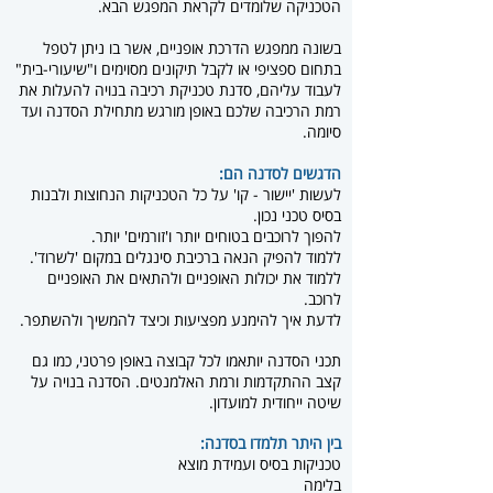
הטכניקה שלומדים לקראת המפגש הבא.
בשונה ממפגש הדרכת אופניים, אשר בו ניתן לטפל
בתחום ספציפי או לקבל תיקונים מסוימים ו"שיעורי-בית"
לעבוד עליהם, סדנת טכניקת רכיבה בנויה להעלות את
רמת הרכיבה שלכם באופן מורגש מתחילת הסדנה ועד
סיומה.
הדגשים לסדנה הם:
לעשות 'יישור - קו' על כל הטכניקות הנחוצות ולבנות
בסיס טכני נכון.
להפוך לרוכבים בטוחים יותר ו'זורמים' יותר.
ללמוד להפיק הנאה ברכיבת סינגלים במקום 'לשרוד'.
ללמוד את יכולות האופניים ולהתאים את האופניים
לרוכב.
לדעת איך להימנע מפציעות וכיצד להמשיך ולהשתפר.
תכני הסדנה יותאמו לכל קבוצה באופן פרטני, כמו גם
קצב ההתקדמות ורמת האלמנטים. הסדנה בנויה על
שיטה ייחודית למועדון.
בין היתר תלמדו בסדנה:
טכניקות בסיס ועמידת מוצא
בלימה