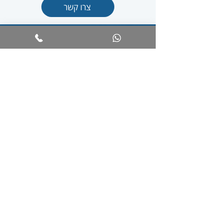
צרו קשר
צרו קשר
052-4764828
Bikes4lev@gmail.com